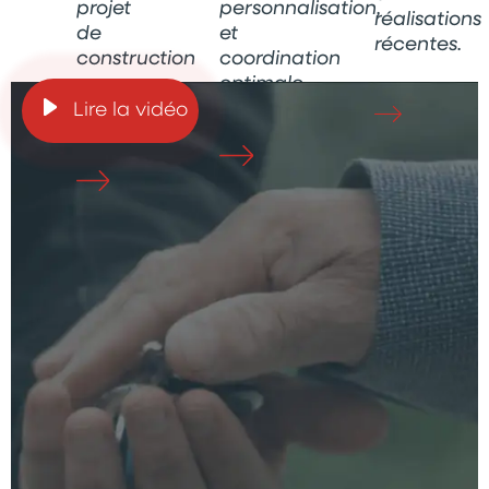
projet
personnalisation,
réalisations
de
et
récentes.
construction
coordination
ou
optimale.
rénovation.
Lire la vidéo