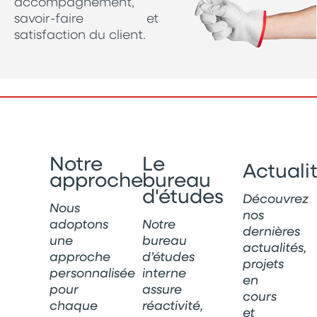
accompagnement,
savoir-faire et
satisfaction du client.
Notre
Le
Actuali
approche
bureau
d'études
Découvrez
Nous
nos
adoptons
Notre
dernières
une
bureau
actualités,
approche
d’études
projets
personnalisée
interne
en
pour
assure
cours
chaque
réactivité,
et