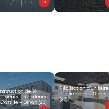
Réalisation d’un bur
nstruction de 14
de direction – Dinan
gements – Résidence
(22)
Castille – Dinan (22)