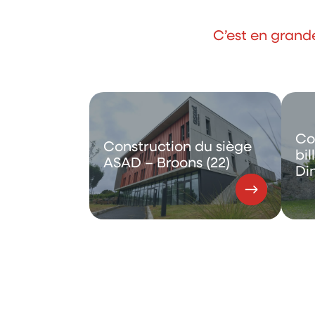
C’est en grand
Co
Construction du siège
bil
ASAD – Broons (22)
Di