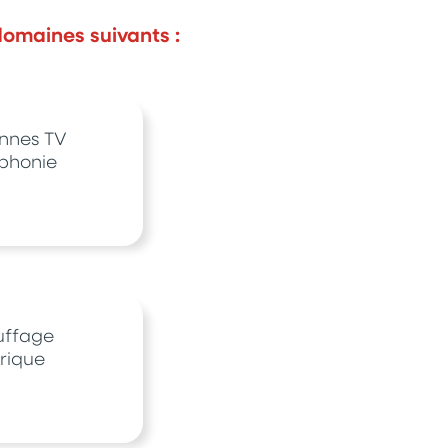
domaines suivants :
nnes TV
rphonie
ffage
trique