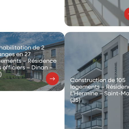
habilitation de 2
anges en 27
gements – Résidence
 officiers – Dinan –
)
Construction de 105
logements – Résiden
L’Hermine – Saint-Ma
(35)