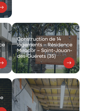
Construction de 14
ce
logements – Résidence
g
Mirador – Saint-Jouan-
des-Guérets (35)
ce