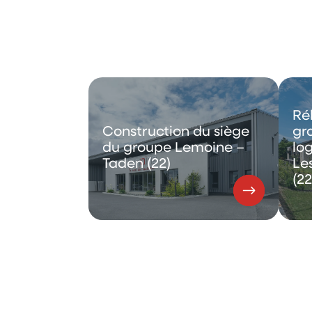
Ré
Construction du siège
gr
du groupe Lemoine –
lo
Taden (22)
Les
(22