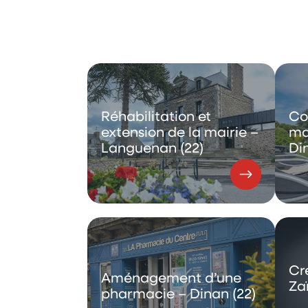
Réhabilitation et
Co
extension de la mairie –
ma
Languenan (22)
Di
Cr
Aménagement d’une
Zaï
pharmacie – Dinan (22)