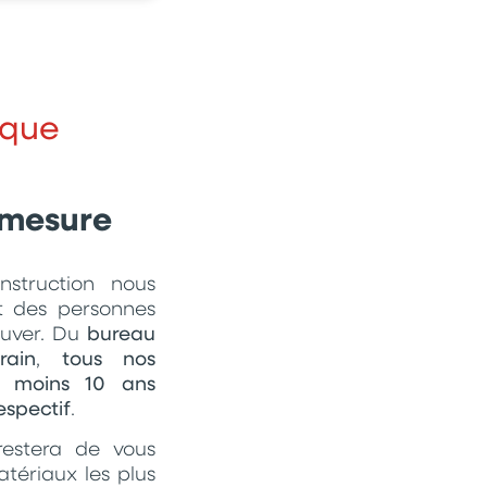
aque
 mesure
struction nous
t des personnes
ouver. Du
bureau
ain
,
tous nos
au moins 10 ans
espectif
.
 restera de vous
atériaux les plus