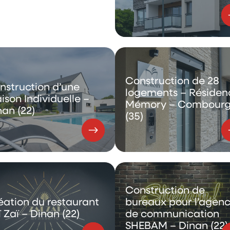
Construction de 28
nstruction d’une
logements – Résiden
ison Individuelle –
Mémory – Combour
nan (22)
(35)
Construction de
éation du restaurant
bureaux pour l’agen
 Zaï – Dinan (22)
de communication
SHEBAM – Dinan (22)